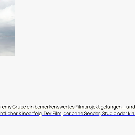
eremy Grube ein bemerkenswertes Filmprojekt gelungen – und
chtlicher Kinoerfolg. Der Film, der ohne Sender, Studio oder kla