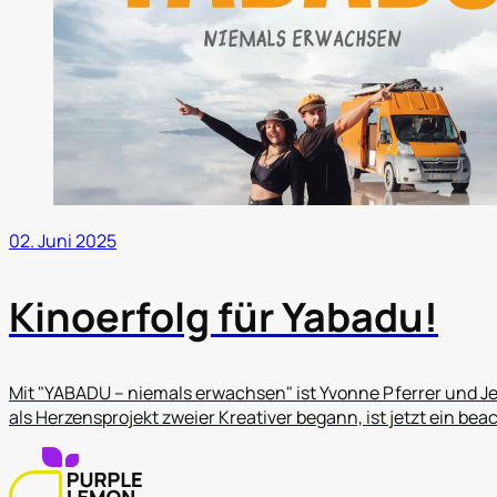
02. Juni 2025
Kinoerfolg für Yabadu!
Mit "YABADU – niemals erwachsen" ist Yvonne Pferrer und J
als Herzensprojekt zweier Kreativer begann, ist jetzt ein bea