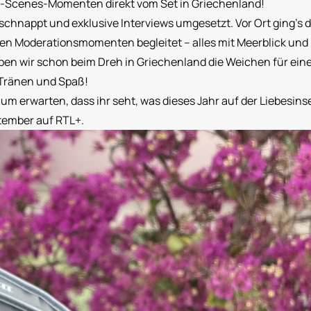
he-Scenes-Momenten direkt vom Set in Griechenland!
eschnappt und exklusive Interviews umgesetzt. Vor Ort ging’s 
ten Moderationsmomenten begleitet – alles mit Meerblick und
 wir schon beim Dreh in Griechenland die Weichen für eine r
Tränen und Spaß!
 erwarten, dass ihr seht, was dieses Jahr auf der Liebesinsel 
tember auf RTL+.