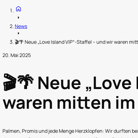
home
arrow_right
News
arrow_right
🎬🌴 Neue „Love Island VIP“-Staffel – und wir waren mi
20. Mai 2025
🎬🌴 Neue „Love 
waren mitten im
Palmen, Promis und jede Menge Herzklopfen: Wir durften be