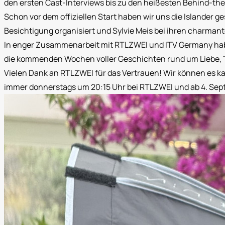
den ersten Cast-Interviews bis zu den heißesten Behind-t
Schon vor dem offiziellen Start haben wir uns die Islander g
Besichtigung organisiert und Sylvie Meis bei ihren charman
In enger Zusammenarbeit mit RTLZWEI und ITV Germany haben
die kommenden Wochen voller Geschichten rund um Liebe, 
Vielen Dank an RTLZWEI für das Vertrauen! Wir können es kaum
immer donnerstags um 20:15 Uhr bei RTLZWEI und ab 4. Sep