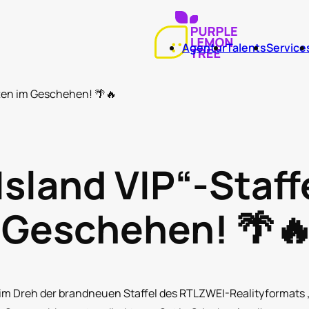
Agentur
Talents
Service
tten im Geschehen! 🌴🔥
Island VIP“-Staff
 Geschehen! 🌴
im Dreh der brandneuen Staffel des RTLZWEI-Realityformats „