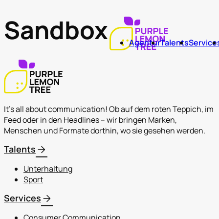
Sandbox
Agentur
Talents
Service
It's all about communication! Ob auf dem roten Teppich, im
Feed oder in den Headlines – wir bringen Marken,
Menschen und Formate dorthin, wo sie gesehen werden.
arrow_forward
Talents
Unterhaltung
Sport
arrow_forward
Services
Consumer Communication