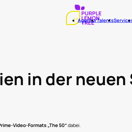
Agentur
Talents
Service
en in der neuen 
Prime‑Video‑Formats „The 50“
dabei.