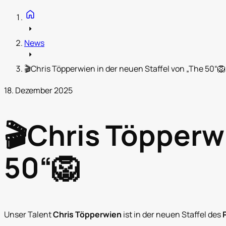
home
arrow_right
News
arrow_right
🎬Chris Töpperwien in der neuen Staffel von „The 50“🦁
18. Dezember 2025
🎬Chris Töpperwi
50“🦁
Unser Talent
Chris Töpperwien
ist in der neuen Staffel des