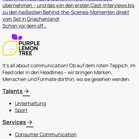
übernehmen – und das von den ersten Cast-Interviews bis
zu den heißesten Behind-the-Scenes-Momenten direkt
vom Set in Griechenland!
Schon vor dem off…
It's all about communication! Ob auf dem roten Teppich, im
Feed oder in den Headlines – wir bringen Marken,
Menschen und Formate dorthin, wo sie gesehen werden.
arrow_forward
Talents
Unterhaltung
Sport
arrow_forward
Services
Consumer Communication