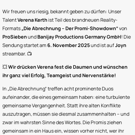
Wir freuen uns riesig, bekannt geben zu dürfen: Unser
Talent
Verena Kerth
ist Teil des brandneuen Reality-
Formats
„Die Abrechnung – Der Promi-Showdown“
von
ProSieben
und
Banijay Productions Germany GmbH
! Die
Sendung startet am
6. November 2025
und ist auf
Joyn
streambar. 📺
💥
Wir drücken Verena fest die Daumen und wünschen
ihr ganz viel Erfolg, Teamgeist und Nervenstärke!
In „Die Abrechnung“ treffen acht prominente Duos
aufeinander, die eines gemeinsam haben: eine turbulente
gemeinsame Vergangenheit. Statt ihre alten Konflikte
auszutragen, müssen sie diesmal zusammenhalten – und
zwar im wahrsten Sinne des Wortes. Die Promis ziehen
gemeinsam in ein Haus ein, wissen vorher nicht, wer ihr