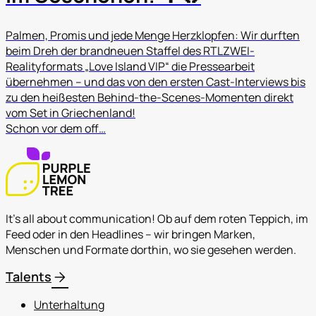
Palmen, Promis und jede Menge Herzklopfen: Wir durften
beim Dreh der brandneuen Staffel des RTLZWEI-
Realityformats „Love Island VIP“ die Pressearbeit
übernehmen – und das von den ersten Cast-Interviews bis
zu den heißesten Behind-the-Scenes-Momenten direkt
vom Set in Griechenland!
Schon vor dem off…
It's all about communication! Ob auf dem roten Teppich, im
Feed oder in den Headlines – wir bringen Marken,
Menschen und Formate dorthin, wo sie gesehen werden.
arrow_forward
Talents
Unterhaltung